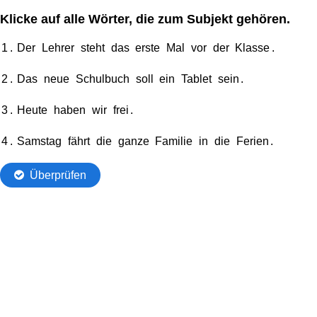
Klicke auf alle Wörter, die zum Subjekt gehören.
Gesamter
Gesamter
1
.
Der
Lehrer
steht
das
erste
Mal
vor
der
Klasse
.
lesbarer
Text,
2
.
Das
neue
Schulbuch
soll
ein
Tablet
sein
.
Text
wo
1.
Wörter
3
.
Heute
haben
wir
frei
.
Der
markiert
Lehrer
werden
4
.
Samstag
fährt
die
ganze
Familie
in
die
Ferien
.
steht
können
das
Überprüfen
erste
Mal
vor
der
Klasse.
2.
Das
neue