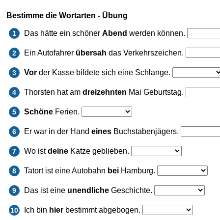
Bestimme die Wortarten - Übung
Das hätte ein schöner
Abend
werden können.
1
Ein Autofahrer
übersah
das Verkehrszeichen.
2
Vor
der Kasse bildete sich eine Schlange.
3
Thorsten hat am
dreizehnten
Mai Geburtstag.
4
Schöne
Ferien.
5
Er war in der Hand
eines
Buchstabenjägers.
6
Wo ist
deine
Katze geblieben.
7
Tatort ist eine Autobahn
bei
Hamburg.
8
Das ist eine
unendliche
Geschichte.
9
Ich bin
hier
bestimmt abgebogen.
10