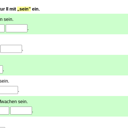
r II mit
„sein“
ein.
n sein.
.
.
.
sein.
.
fwachen sein.
.