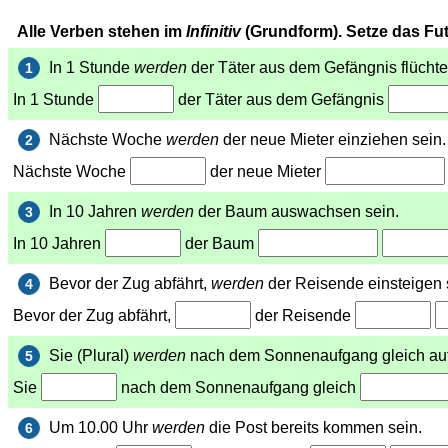
Alle Verben stehen im
Infinitiv
(Grundform). Setze das Futu
In 1 Stunde
werden
der Täter aus dem Gefängnis flüchte
1
In 1 Stunde
der Täter aus dem Gefängnis
Nächste Woche
werden
der neue Mieter einziehen sein.
2
Nächste Woche
der neue Mieter
In 10 Jahren
werden
der Baum auswachsen sein.
3
In 10 Jahren
der Baum
Bevor der Zug abfährt,
werden
der Reisende einsteigen 
4
Bevor der Zug abfährt,
der Reisende
Sie (Plural)
werden
nach dem Sonnenaufgang gleich au
5
Sie
nach dem Sonnenaufgang gleich
Um 10.00 Uhr
werden
die Post bereits kommen sein.
6