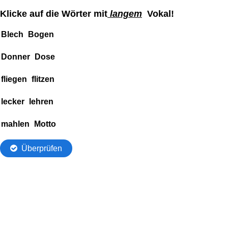
Klicke auf die Wörter mit
langem
Vokal!
Gesamter
Gesamter
Blech
Bogen
lesbarer
Text,
Donner
Dose
Text
wo
Blech
Wörter
fliegen
flitzen
Bogen
markiert
Donner
werden
lecker
lehren
Dosefliegen
können
flitzenlecker
mahlen
Motto
lehrenmahlen
Motto
Überprüfen