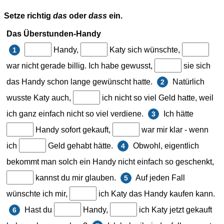
Setze richtig
das
oder
dass
ein.
Das Überstunden-Handy
Handy,
Katy sich wünschte,
1
war nicht gerade billig. Ich habe gewusst,
sie sich
das Handy schon lange gewünscht hatte.
Natürlich
2
wusste Katy auch,
ich nicht so viel Geld hatte, weil
ich ganz einfach nicht so viel verdiene.
Ich hätte
3
Handy sofort gekauft,
war mir klar - wenn
ich
Geld gehabt hätte.
Obwohl, eigentlich
4
bekommt man solch ein Handy nicht einfach so geschenkt,
kannst du mir glauben.
Auf jeden Fall
5
wünschte ich mir,
ich Katy das Handy kaufen kann.
Hast du
Handy,
ich Katy jetzt gekauft
6