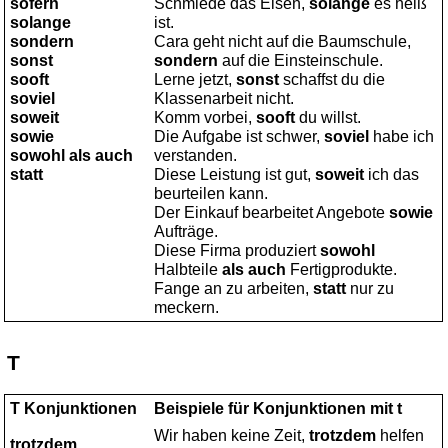
sofern
Schmiede das Eisen,
solange
es heiß
solange
ist.
sondern
Cara geht nicht auf die Baumschule,
sonst
sondern
auf die Einsteinschule.
sooft
Lerne jetzt,
sonst
schaffst du die
soviel
Klassenarbeit nicht.
soweit
Komm vorbei,
sooft
du willst.
sowie
Die Aufgabe ist schwer,
soviel
habe ich
sowohl als auch
verstanden.
statt
Diese Leistung ist gut,
soweit
ich das
beurteilen kann.
Der Einkauf bearbeitet Angebote
sowie
Aufträge.
Diese Firma produziert
sowohl
Halbteile
als auch
Fertigprodukte.
Fange an zu arbeiten,
statt
nur zu
meckern.
T
T Konjunktionen
Beispiele für Konjunktionen mit t
Wir haben keine Zeit,
trotzdem
helfen
trotzdem