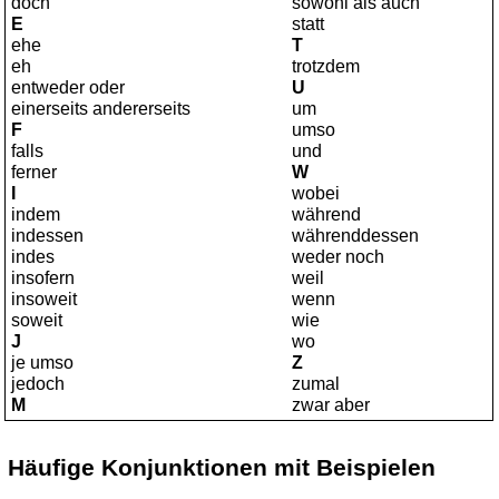
doch
sowohl als auch
E
statt
ehe
T
eh
trotzdem
entweder oder
U
einerseits andererseits
um
F
umso
falls
und
ferner
W
I
wobei
indem
während
indessen
währenddessen
indes
weder noch
insofern
weil
insoweit
wenn
soweit
wie
J
wo
je umso
Z
jedoch
zumal
M
zwar aber
Häufige
Konjunktionen mit Beispielen