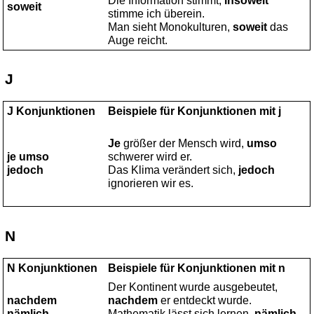
Die Information stimmt,
insoweit
soweit
stimme ich überein.
Man sieht Monokulturen,
soweit
das
Auge reicht.
J
J Konjunktionen
Beispiele für Konjunktionen mit j
Je
größer der Mensch wird,
umso
je umso
schwerer wird er.
jedoch
Das Klima verändert sich,
jedoch
ignorieren wir es.
N
N Konjunktionen
Beispiele für Konjunktionen mit n
Der Kontinent wurde ausgebeutet,
nachdem
nachdem
er entdeckt wurde.
nämlich
Mathematik lässt sich lernen,
nämlich