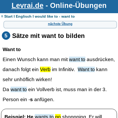
Levrai.de
- Online-Übungen
≡ Start I Englisch I would like to - want to
nächste Übung
Sätze mit want to bilden
5
Want to
Einen Wunsch kann man mit
want to
ausdrücken,
danach folgt ein
Verb
im Infinitiv.
Want to
kann
sehr unhöflich wirken!
Da
want to
ein Vollverb ist, muss man in der 3.
Person ein -
s
anfügen.
Beispiel: He
wants to
go
shoppping. Er will