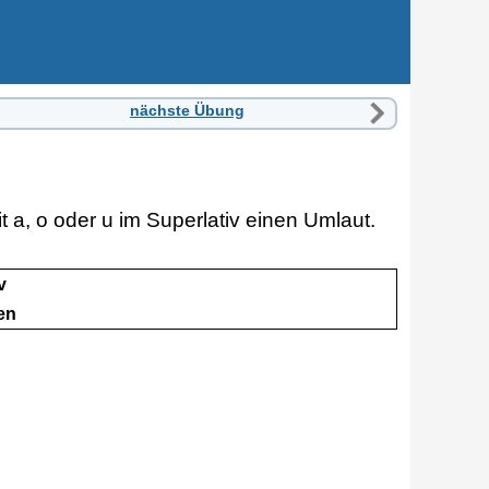
nächste Übung
t a, o oder u im Superlativ einen Umlaut.
v
en