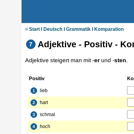
≡ Start I Deutsch I Grammatik I Komparation
Adjektive - Positiv - Ko
7
Adjektive steigert man mit -
er
und -
sten
.