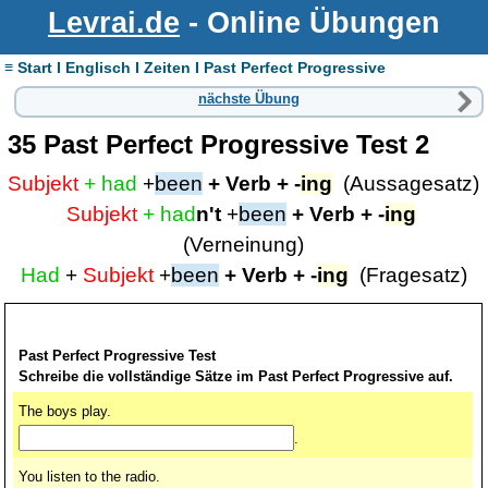
Levrai.de
- Online Übungen
≡ Start I Englisch I Zeiten I Past Perfect Progressive
nächste Übung
35 Past Perfect Progressive Test 2
Subjekt
+ had
+
been
+ Verb + -
ing
(Aussagesatz)
Subjekt
+ had
n't
+
been
+ Verb + -
ing
(Verneinung)
Had
+
Subjekt
+
been
+ Verb + -
ing
(Fragesatz)