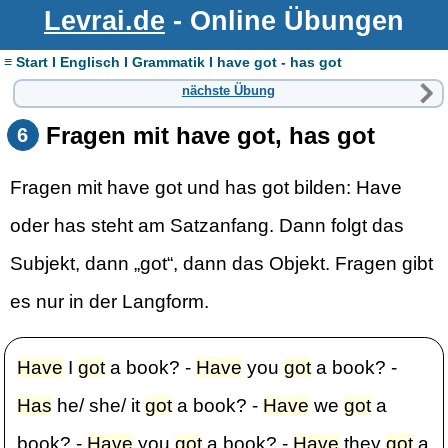
Levrai.de
- Online Übungen
≡ Start I Englisch I Grammatik I have got - has got
nächste Übung
Fragen mit have got, has got
6
Fragen mit have got und has got bilden: Have
oder has steht am Satzanfang. Dann folgt das
Subjekt, dann „got“, dann das Objekt. Fragen gibt
es nur in der Langform.
Have
I
got
a book? -
Have
you
got
a book? -
Has
he/ she/ it
got
a book? -
Have
we
got
a
book? -
Have
you
got
a book? -
Have
they
got
a