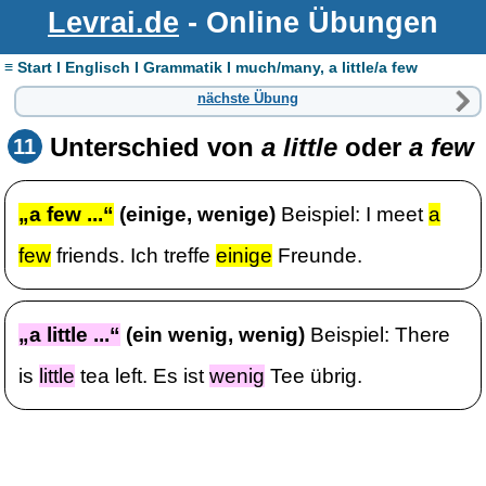
Levrai.de
- Online Übungen
≡ Start I Englisch I Grammatik I much/many, a little/a few
nächste Übung
Unterschied von
a little
oder
a few
11
„a few ...“
(einige, wenige)
Beispiel: I meet
a
few
friends. Ich treffe
einige
Freunde.
„a little ...“
(ein wenig, wenig)
Beispiel: There
is
little
tea left. Es ist
wenig
Tee übrig.