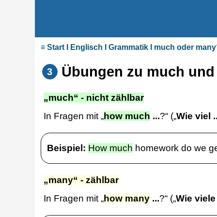
≡ Start I Englisch I Grammatik I much oder man
Übungen zu much und
3
„much“ - nicht zählbar
In Fragen mit „
how much
...
?“ („
Wie viel ..
Beispiel:
How much
homework do we g
„many“ - zählbar
In Fragen mit „
how many
...
?“ („
Wie viele 