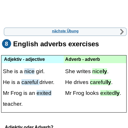
nächste Übung
English adverbs exercises
8
Adjektiv - adjective
Adverb - adverb
She is a
nice
girl.
She writes
nice
ly
.
He is a
careful
driver.
He drives
careful
ly
.
Mr Frog is an
exited
Mr Frog looks
exited
ly
.
teacher.