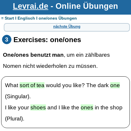
Levrai.de
- Online Übungen
≡ Start I Englisch I one/ones Übungen
nächste Übung
Exercises: one/ones
3
One/ones benutzt man
, um ein zählbares
Nomen nicht wiederholen zu müssen.
What
sort of tea
would you like? The dark
one
(Singular).
I like your
shoes
and I like the
ones
in the shop
(Plural).