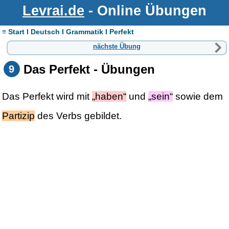
Levrai.de
- Online Übungen
≡ Start I Deutsch I Grammatik I Perfekt
nächste Übung
Das Perfekt - Übungen
9
Das Perfekt wird mit
„haben“
und
„sein“
sowie dem
Partizip
des Verbs gebildet.