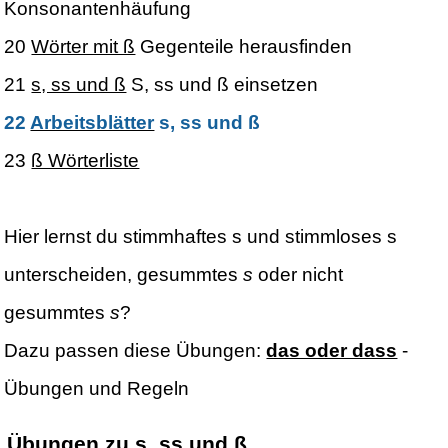
Konsonantenhäufung
20
Wörter mit ß
Gegenteile herausfinden
21
s, ss und ß
S, ss und ß einsetzen
22
Arbeitsblätter
s, ss und ß
23
ß Wörterliste
Hier lernst du stimmhaftes s und stimmloses s
unterscheiden, gesummtes
s
oder nicht
gesummtes
s
?
Dazu passen diese Übungen:
das oder dass
-
Übungen und Regeln
Übungen zu s, ss und ß