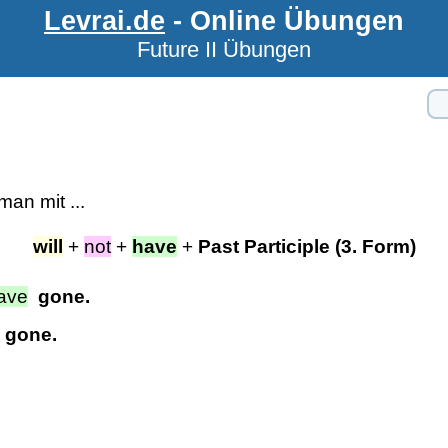
Levrai.de
- Online Übungen
Future II Übungen
an mit ...
will
+
not
+
have
+
Past Participle (3. Form)
ave
gone.
gone.