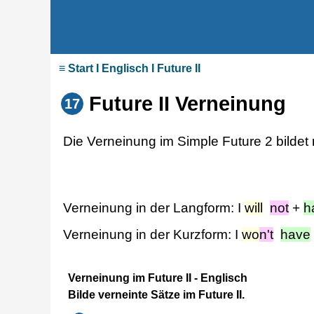
≡ Start I Englisch I Future II
Future II Verneinung
17
Die Verneinung im Simple Future 2 bildet m
Verneinung in der Langform: I
will
not
+
h
Verneinung in der Kurzform: I
wo
n't
have