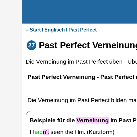
≡ Start I Englisch I Past Perfect
Past Perfect Verneinun
27
Die Verneinung im Past Perfect üben - Üb
Past Perfect
Verneinung - Past Perfect
Die
Verneinung
im Past Perfect bilden man
Beispiele für die
Verneinung
im Past P
I
had
n't
seen the film. (Kurzform)