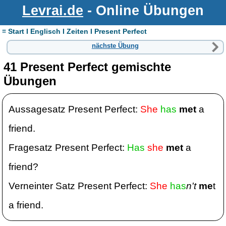
Levrai.de
- Online Übungen
≡ Start I Englisch I Zeiten I Present Perfect
nächste Übung
41 Present Perfect gemischte
Übungen
Aussagesatz Present Perfect:
She
has
met
a
friend.
Fragesatz Present Perfect:
Has
she
met
a
friend?
Verneinter Satz Present Perfect:
She
has
n't
me
t
a friend.