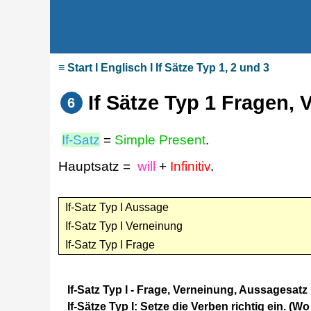
≡ Start I Englisch I If Sätze Typ 1, 2 und 3
If Sätze Typ 1 Fragen, 
6
If-Satz
=
Simple Present
.
Hauptsatz =
will
+
Infinitiv
.
If-Satz Typ I Aussage
If-Satz Typ I Verneinung
If-Satz Typ I Frage