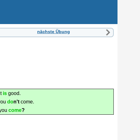
nächste Übung
t
is
good.
you
do
n't
come.
you
come
?