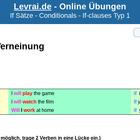
Levrai.de
- Online Übungen
If Sätze - Conditionals - If-clauses Typ 1
Verneinung
I
will
play
the game
if
i
I
will
watch
the film
If
Will
I
work
at home
if