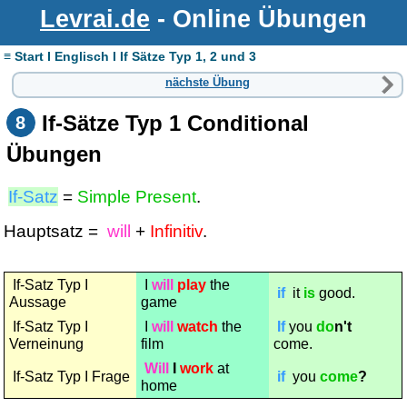
Levrai.de
- Online Übungen
≡ Start I Englisch I If Sätze Typ 1, 2 und 3
nächste Übung
If-Sätze Typ 1 Conditional
8
Übungen
If-Satz
=
Simple Present
.
Hauptsatz =
will
+
Infinitiv
.
If-Satz Typ I
I
will
play
the
if
it
is
good.
Aussage
game
If-Satz Typ I
I
will
watch
the
If
you
do
n't
Verneinung
film
come.
Will
I
work
at
If-Satz Typ I Frage
if
you
come
?
home