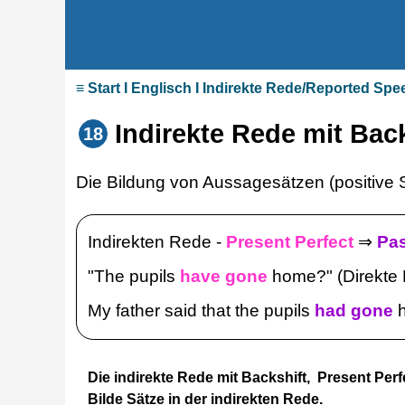
≡ Start I Englisch I Indirekte Rede/Reported Sp
Indirekte Rede mit Back
18
Die Bildung von Aussagesätzen (positive S
Indirekten Rede -
Present Perfect
⇒
Pas
"The pupils
have gone
home?" (Direkte
My father said that the pupils
had gone
h