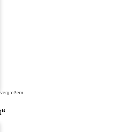
vergrößern.
t“