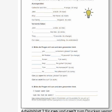
Arbeitsblatt 2 für
can
und
can't
zum Drucken vergrö