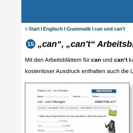
≡ Start I Englisch I Grammatik I can und can't
„can“, „can't“ Arbeitsb
15
Mit den Arbeitsblättern für
can
und
can't
k
kostenloser Ausdruck enthalten auch die