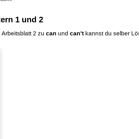
ern 1 und 2
 Arbeitsblatt 2 zu
can
und
can't
kannst du selber Lös