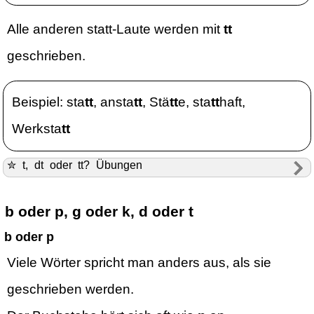
Alle anderen statt-Laute werden mit
tt
geschrieben.
Beispiel: sta
tt
, ansta
tt
, Stä
tt
e, sta
tt
haft,
Werksta
tt
✮ t, dt oder tt? Übungen
b oder p, g oder k, d oder t
b oder p
Viele Wörter spricht man anders aus, als sie
geschrieben werden.