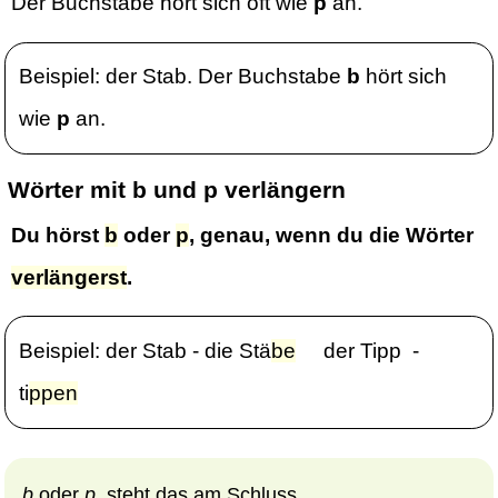
Der Buchstabe hört sich oft wie
p
an.
Beispiel: der Stab. Der Buchstabe
b
hört sich
wie
p
an.
Wörter mit b und p verlängern
Du hörst
b
oder
p
, genau, wenn du die Wörter
verlängerst
.
Beispiel: der Stab - die Stä
b
e
der Tipp -
ti
pp
en
b
oder
p
, steht das am Schluss,