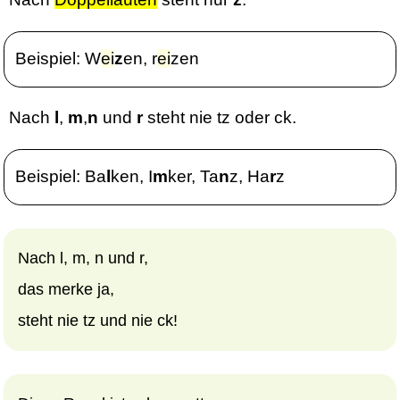
Beispiel: W
ei
z
en, r
ei
zen
Nach
l
,
m
,
n
und
r
steht nie tz oder ck.
Beispiel: Ba
l
ken, I
m
ker, Ta
n
z, Ha
r
z
Nach l, m, n und r,
das merke ja,
steht nie tz und nie ck!