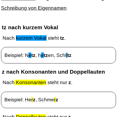
Schreibung von Eigennamen
tz nach kurzem Vokal
Nach
kurzem Vokal
steht
tz
.
Beispiel: N
e
tz
, h
e
tz
en, Schl
i
tz
z nach Konsonanten und Doppellauten
Nach
Konsonanten
steht nur
z
.
Beispiel: He
r
z
, Schme
r
z
Nach
Doppellauten
steht nur
z
.