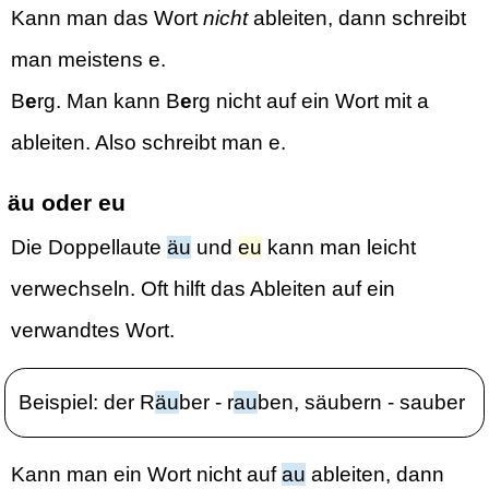
Kann man das Wort
nicht
ableiten, dann schreibt
man meistens e.
B
e
rg. Man kann B
e
rg nicht auf ein Wort mit a
ableiten. Also schreibt man e.
äu oder eu
Die Doppellaute
äu
und
eu
kann man leicht
verwechseln. Oft hilft das Ableiten auf ein
verwandtes Wort.
Beispiel: der R
äu
ber - r
au
ben, säubern - sauber
Kann man ein Wort nicht auf
au
ableiten, dann