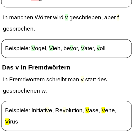
In manchen Wörter wird
v
geschrieben, aber
f
gesprochen.
Beispiele:
V
ogel,
V
ieh, be
v
or,
V
ater,
v
oll
Das v in Fremdwörtern
In Fremdwörtern schreibt man
v
statt des
gesprochenen w.
Beispiele: Initiati
v
e, Re
v
olution,
V
ase,
V
ene,
V
irus