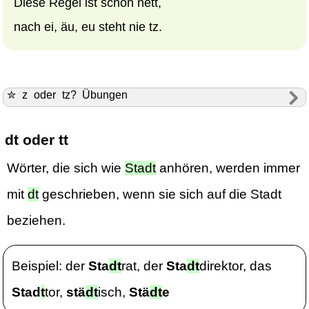
Diese Regel ist schon nett,
nach ei, äu, eu steht nie tz.
✮ z oder tz? Übungen
dt oder tt
Wörter, die sich wie
Stadt
anhören, werden immer
mit
dt
geschrieben, wenn sie sich auf die Stadt
beziehen.
Beispiel: der
Sta
dt
rat, der
Sta
dt
direktor, das
Stad
t
tor,
stä
dt
isch,
Stä
dt
e