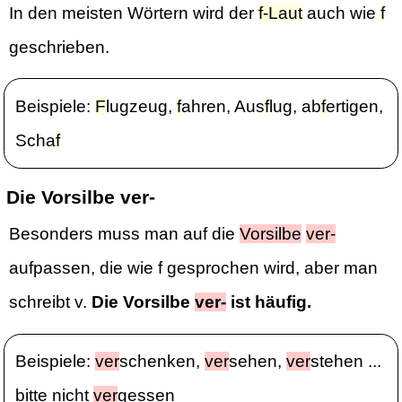
In den meisten Wörtern wird der
f-Laut
auch wie
f
geschrieben.
Beispiele:
F
lugzeug,
f
ahren, Aus
f
lug, ab
f
ertigen,
Scha
f
Die Vorsilbe ver-
Besonders muss man auf die
Vorsilbe
ver-
aufpassen, die wie f gesprochen wird, aber man
schreibt v.
Die Vorsilbe
ver-
ist häufig.
Beispiele:
ver
schenken,
ver
sehen,
ver
stehen ...
bitte nicht
ver
gessen