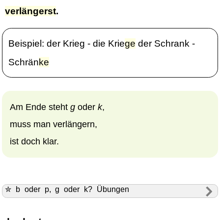
verlängerst
.
Beispiel: der Krieg - die Krie
g
e
der Schrank -
Schrän
k
e
Am Ende steht
g
oder
k
,
muss man verlängern,
ist doch klar.
✮ b oder p, g oder k? Übungen