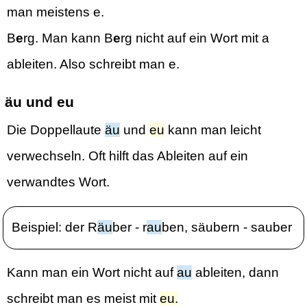
man meistens e.
B
e
rg. Man kann B
e
rg nicht auf ein Wort mit a
ableiten. Also schreibt man e.
äu und eu
Die Doppellaute
äu
und
eu
kann man leicht
verwechseln. Oft hilft das Ableiten auf ein
verwandtes Wort.
Beispiel: der R
äu
ber - r
au
ben, säubern - sauber
Kann man ein Wort nicht auf
au
ableiten, dann
schreibt man es meist mit
eu.