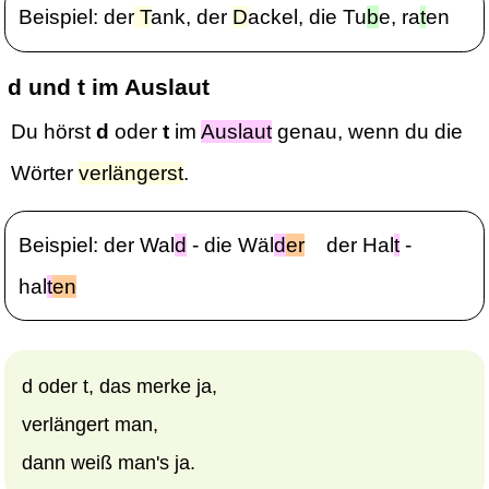
Beispiel: der
T
ank, der
D
ackel, die Tu
b
e, ra
t
en
d und t im Auslaut
Du hörst
d
oder
t
im
Auslaut
genau, wenn du die
Wörter
verlängerst
.
Beispiel: der Wal
d
- die Wäl
d
er
der Hal
t
-
hal
t
en
d oder t, das merke ja,
verlängert man,
dann weiß man's ja.