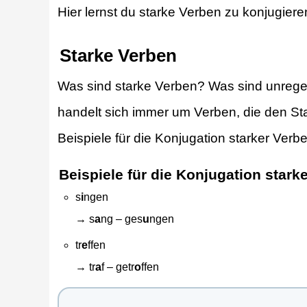
Hier lernst du starke Verben zu konjugie
Starke Verben
Was sind starke Verben? Was sind unreg
handelt sich immer um Verben, die den Sta
Beispiele für die Konjugation starker Verb
Beispiele für die Konjugation stark
s
i
ngen
→ s
a
ng – ges
u
ngen
tr
e
ffen
→ tr
a
f – getr
o
ffen