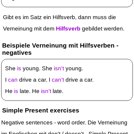
Gibt es im Satz ein Hilfsverb, dann muss die
Verneinung mit dem
Hilfsverb
gebildet werden.
Beispiele Verneinung mit Hilfsverben -
negatives
She
is
young. She
isn't
young.
I
can
drive a car. I
can't
drive a car.
He
is
late. He
isn't
late.
Simple Present exercises
Negative sentences - word order. Die Verneinung
im Englischen mit don't / doesn't - Simple Present.