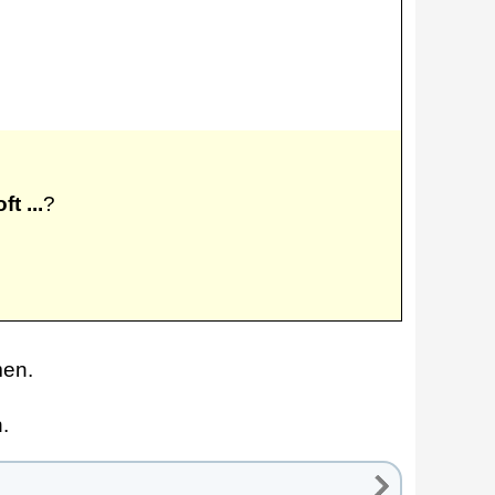
t ...
?
men.
.